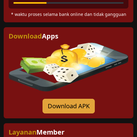
* waktu proses selama bank online dan tidak gangguan
Download
Apps
Download APK
Layanan
Member