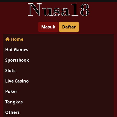
Masuk
Daftar
Home
Hot Games
Sportsbook
Slots
Live Casino
Poker
Tangkas
Others