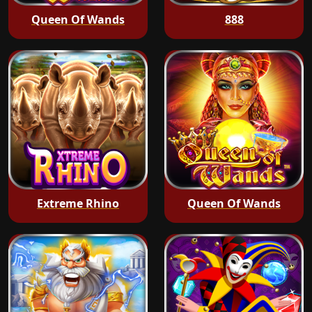
Queen Of Wands
888
Extreme Rhino
Queen Of Wands