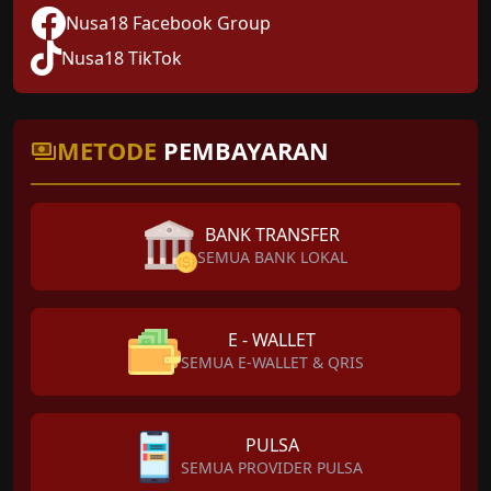
Nusa18 Facebook Group
Nusa18 TikTok
METODE
PEMBAYARAN
BANK TRANSFER
SEMUA BANK LOKAL
E - WALLET
SEMUA E-WALLET & QRIS
PULSA
SEMUA PROVIDER PULSA