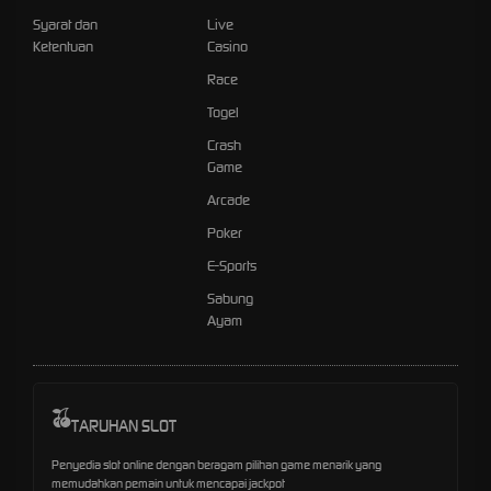
Syarat dan
Live
Ketentuan
Casino
Race
Togel
Crash
Game
Arcade
Poker
E-Sports
Sabung
Ayam
TARUHAN SLOT
Penyedia slot online dengan beragam pilihan game menarik yang
memudahkan pemain untuk mencapai jackpot