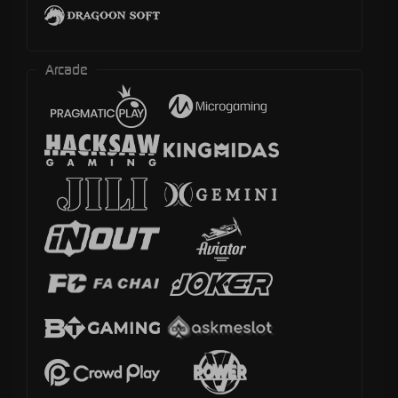
Arcade