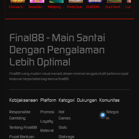
Fortune Gems 500
Sweet Bonanza 2500
Mahjong Ways 2
Pirate Quest 1000
DJ BOOM BOOM
Duck Hunters
Lucky Ne
Final88 - Main Santai
Dengan Pengalaman
Lebih Optimal
Final88 ruang modern visual menarik desain minimal navigasi intuitif performa cepat
keseruan tanpa batas bagi semua final88.
Kebijaksanaan
Platform
Kategori
Dukungan
Komunitas
Responsible
Promosi
Hot
Telegra
Gambling
Games
m
Loyalty
Tentang Final88
Slots
Referral
Pusat Bantuan
Olahraga